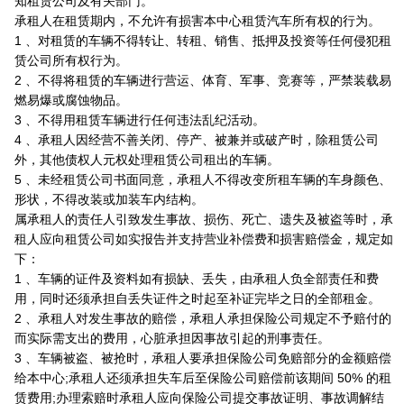
知租赁公司及有关部门。
承租人在租赁期内，不允许有损害本中心租赁汽车所有权的行为。
1 、对租赁的车辆不得转让、转租、销售、抵押及投资等任何侵犯租
赁公司所有权行为。
2 、不得将租赁的车辆进行营运、体育、军事、竞赛等，严禁装载易
燃易爆或腐蚀物品。
3 、不得用租赁车辆进行任何违法乱纪活动。
4 、承租人因经营不善关闭、停产、被兼并或破产时，除租赁公司
外，其他债权人元权处理租赁公司租出的车辆。
5 、未经租赁公司书面同意，承租人不得改变所租车辆的车身颜色、
形状，不得改装或加装车内结构。
属承租人的责任人引致发生事故、损伤、死亡、遗失及被盗等时，承
租人应向租赁公司如实报告并支持营业补偿费和损害赔偿金，规定如
下：
1 、车辆的证件及资料如有损缺、丢失，由承租人负全部责任和费
用，同时还须承担自丢失证件之时起至补证完毕之日的全部租金。
2 、承租人对发生事故的赔偿，承租人承担保险公司规定不予赔付的
而实际需支出的费用，心脏承担因事故引起的刑事责任。
3 、车辆被盗、被抢时，承租人要承担保险公司免赔部分的金额赔偿
给本中心;承租人还须承担失车后至保险公司赔偿前该期间 50% 的租
赁费用;办理索赔时承租人应向保险公司提交事故证明、事故调解结