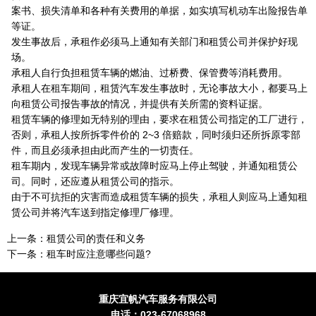
案书、损失清单和各种有关费用的单据，如实填写机动车出险报告单
等证。
发生事故后，承租作必须马上通知有关部门和租赁公司并保护好现
场。
承租人自行负担租赁车辆的燃油、过桥费、保管费等消耗费用。
承租人在租车期间，租赁汽车发生事故时，无论事故大小，都要马上
向租赁公司报告事故的情况，并提供有关所需的资料证据。
租赁车辆的修理如无特别的理由，要求在租赁公司指定的工厂进行，
否则，承租人按所拆零件价的 2~3 倍赔款，同时须归还所拆原零部
件，而且必须承担由此而产生的一切责任。
租车期内，发现车辆异常或故障时应马上停止驾驶，并通知租赁公
司。同时，还应遵从租赁公司的指示。
由于不可抗拒的灾害而造成租赁车辆的损失，承租人则应马上通知租
赁公司并将汽车送到指定修理厂修理。
上一条：
租赁公司的责任和义务
下一条：
租车时应注意哪些问题?
重庆宜帆汽车服务有限公司
电话：023-67068968