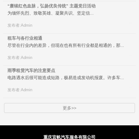
“赓续红色血脉，弘扬优良传统” 主题党日活动
为缅怀先烈、致敬英雄、凝聚共识、坚定信...
2024-05-19
发布者:Admin
租车与各行业相通
尽管在行业内的差异，但现在也有所有行业都是相通的，那...
2024-01-19
发布者:Admin
雨季租赁汽车的注意要点
电路遇水后很可能造成短路，极易造成发动机报废。许多车...
2024-01-19
发布者:Admin
更多>>
重庆宜帆汽车服务有限公司