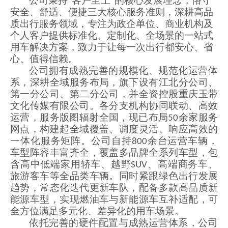
公司秉持
“客户至上”的核心发展理念，恪守
安全、舒适、便捷三大核心服务准则，深耕高品
质出行服务领域，专注为政企单位、商业机构及
个人客户提供标准化、定制化、全场景的一站式
用车解决方案，致力于让每一次出行都安心、省
心、值得信赖。
公司拥有成熟完善的规模化、规范化运营体
系，深耕全域服务布局，旗下设有江北分公司、
第一分公司、第二分公司，并全资控股重庆玉带
文化传媒有限公司。各分支机构协同联动、高效
运营，服务版图辐射全国，现已布局
余家服务
50
网点，构建起全域覆盖、调度灵活、响应高效的
一体化服务矩阵。
公司自持
余台运营车辆，
800
车型阵容丰富齐全，覆盖多品牌全系列车型，包
含高中低端家用轿车、越野
、高端商务车、
SUV
旅游客车等全品类车辆。同时紧跟绿色出行发展
趋势，常态化迭代更新车队，配备多款高品质新
能源车型，实现燃油车与新能源车互补适配，可
全方位满足多元化、差异化的用车场景。
依托完善的硬件配置与成熟运营体系，公司