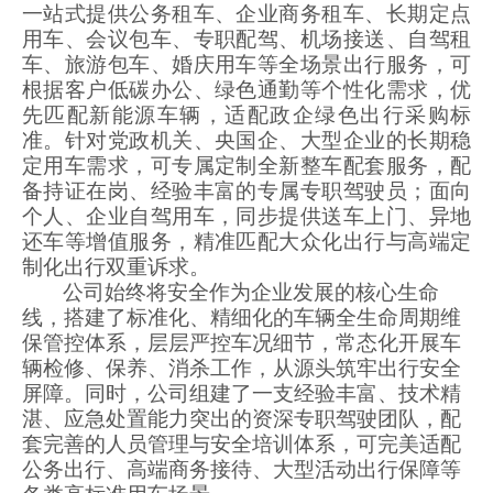
一站式提供公务租车、企业商务租车、长期定点
用车、会议包车、专职配驾、机场接送、自驾租
车、旅游包车、婚庆用车等全场景出行服务，可
根据客户低碳办公、绿色通勤等个性化需求，优
先匹配新能源车辆，适配政企绿色出行采购标
准。针对党政机关、央国企、大型企业的长期稳
定用车需求，可专属定制全新整车配套服务，配
备持证在岗、经验丰富的专属专职驾驶员；面向
个人、企业自驾用车，同步提供送车上门、异地
还车等增值服务，精准匹配大众化出行与高端定
制化出行双重诉求。
公司始终将安全作为企业发展的核心生命
线，搭建了标准化、精细化的车辆全生命周期维
保管控体系，层层严控车况细节，常态化开展车
辆检修、保养、消杀工作，从源头筑牢出行安全
屏障。同时，公司组建了
一支
经验丰富
、
技术精
湛、应急处置能力突出的资深专职驾驶团队，配
套完善的人员管理与安全培训体系，可完美适配
公务出行、高端商务接待、大型活动出行保障等