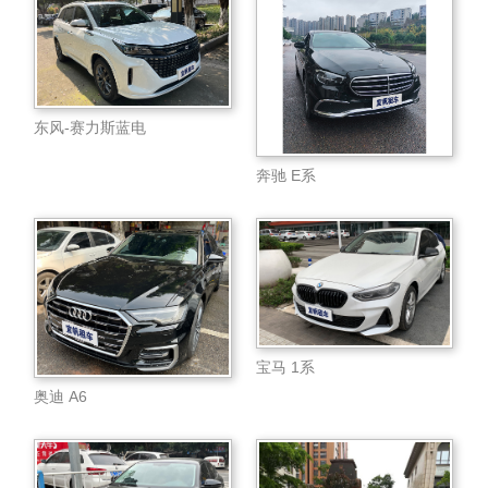
东风-赛力斯蓝电
奔驰 E系
宝马 1系
奥迪 A6