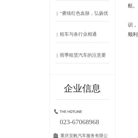
航。
“赓续红色血脉，弘扬优
爱心
识，
良....
租车与各行业相通
顺利
雨季租赁汽车的注意要
点
企业信息
023-67068968
重庆宜帆汽车服务有限公