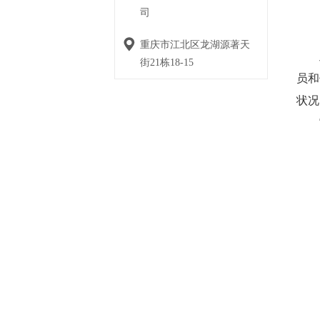
司
重庆市江北区龙湖源著天
此
街21栋18-15
员和
状况
“爱