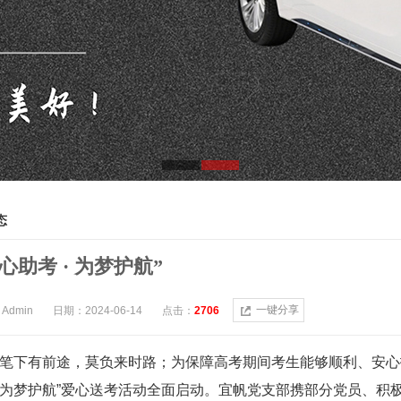
态
心助考 · 为梦护航”
一键分享
Admin
日期：2024-06-14
点击：
2706
有前途，莫负来时路；为保障高考期间考生能够顺利、安心抵达
为梦护航”爱心送考活动全面启动。宜帆党支部携部分党员、积