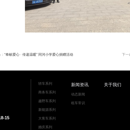
条：
“奉献爱心 · 传递温暖” 同河小学爱心捐赠活动
下一
轿车系列
新闻资讯
关于我们
商务车系列
动态新闻
越野车系列
租车常识
新能源系列
-15
大客车系列
婚庆系列